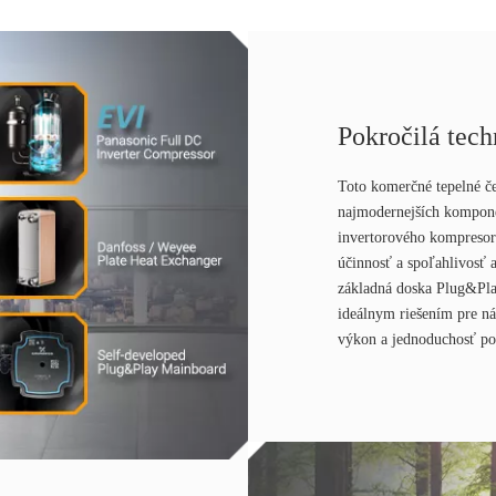
Pokročilá tech
Toto komerčné tepelné če
najmodernejších kompo
invertorového kompreso
účinnosť a spoľahlivosť a
základná doska Plug&Pla
ideálnym riešením pre ná
výkon a jednoduchosť pou