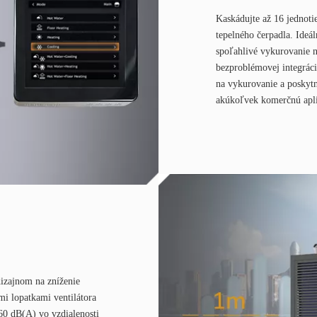
Kaskádujte až 16 jedno
tepelného čerpadla. Ideáln
spoľahlivé vykurovanie 
bezproblémovej integrác
na vykurovanie a poskytn
akúkoľvek komerčnú apli
izajnom na zníženie
i lopatkami ventilátora
60 dB(A) vo vzdialenosti