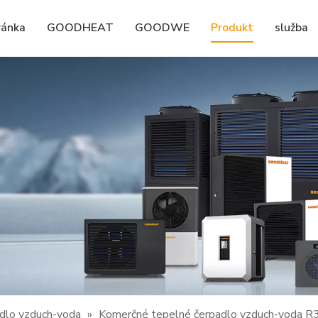
ránka
GOODHEAT
GOODWE
Produkt
služba
dlo vzduch-voda
»
Komerčné tepelné čerpadlo vzduch-voda R