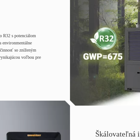
vo R32 s potenciálom
a environmentálne
účinnosť so zníženým
vynikajúcou voľbou pre
Škálovateľná i