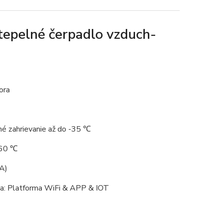
epelné čerpadlo vzduch-
ora
né zahrievanie až do -35 ℃
 60 ℃
(A)
ia: Platforma WiFi & APP & IOT