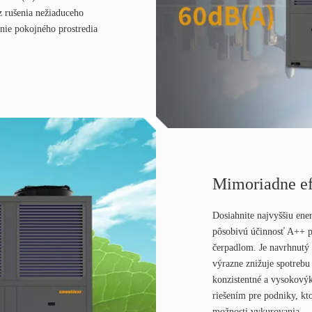
z rušenia nežiaduceho
anie pokojného prostredia
Mimoriadne ef
Dosiahnite najvyššiu ene
pôsobivú účinnosť A++ 
čerpadlom. Je navrhnutý
výrazne znižuje spotrebu 
konzistentné a vysokový
riešením pre podniky, kt
možnosti vykurovania.