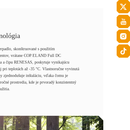
nológia
rpadlo, skonštruované s použitím
nentov, vrátane COP ELAND Full DC
ra a čipu RENESAS, poskytuje vynikajúcu
j pri teplotách až -35 °C. Vlastnoručne vyvinutá
y zjednodušuje inštaláciu, vďaka čomu je
ročné prostredia, kde je prvoradý konzistentný
žitia.