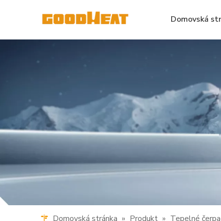
Domovská st
Domovská stránka
»
Produkt
»
Tepelné čerpa