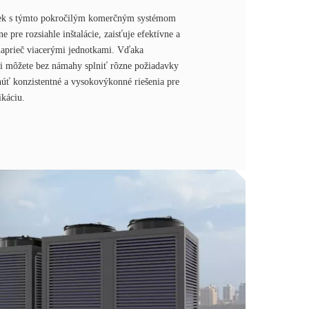
tiek s týmto pokročilým komerčným systémom
e pre rozsiahle inštalácie, zaisťuje efektívne a
naprieč viacerými jednotkami. Vďaka
ii môžete bez námahy splniť rôzne požiadavky
úť konzistentné a vysokovýkonné riešenia pre
káciu.