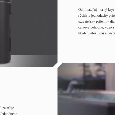
Odnímateľný horný kryt z
rýchly a jednoduchý prí
užívateľsky príjemný diza
celkové pohodlie, vďaka 
hľadajú efektívnu a bezp
 zaisťuje
. Jednoducho