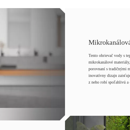
Mikrokanálová
Tento ohrievač vody s te
mikrokanálové materiály,
porovnaní s tradičnými 
inovatívny dizajn zaisťu
z neho robí spoľahlivú a