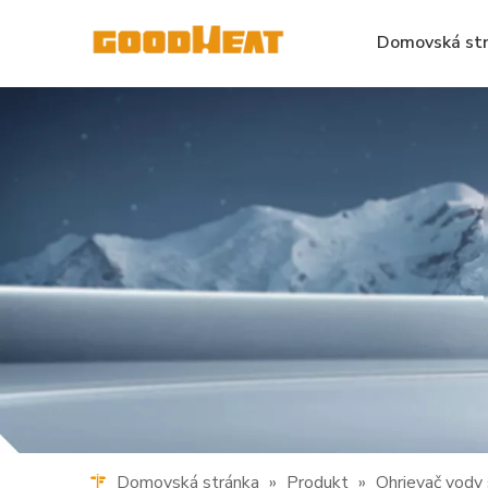
Domovská st
Domovská stránka
»
Produkt
»
Ohrievač vody