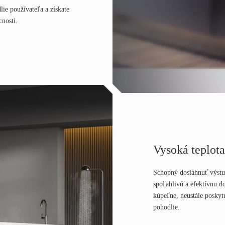
lie používateľa a získate
cnosti.
Vysoká teplot
Schopný dosiahnuť výstup
spoľahlivú a efektívnu d
kúpeľne, neustále poskyt
pohodlie.