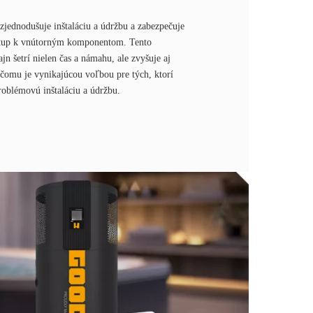
jednodušuje inštaláciu a údržbu a zabezpečuje
stup k vnútorným komponentom. Tento
jn šetrí nielen čas a námahu, ale zvyšuje aj
čomu je vynikajúcou voľbou pre tých, ktorí
roblémovú inštaláciu a údržbu.