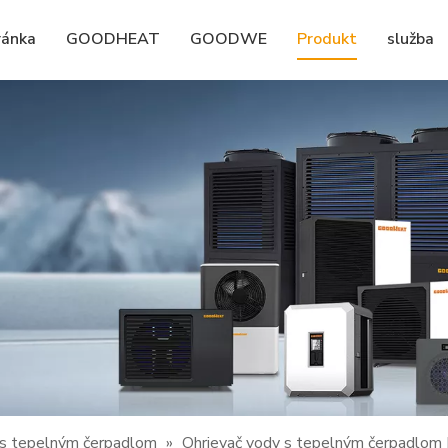
ránka
GOODHEAT
GOODWE
Produkt
služba
 s tepelným čerpadlom
»
Ohrievač vody s tepelným čerpadlom