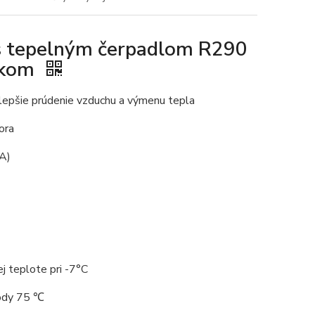
s tepelným čerpadlom R290
akom
lepšie prúdenie vzduchu a výmenu tepla
ora
(A)
ej teplote pri -7°C
ody 75 ℃