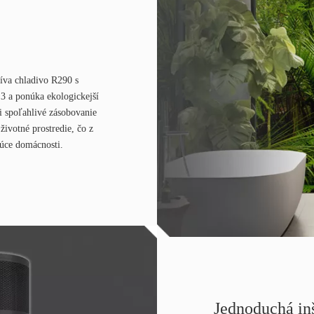
íva chladivo R290 s
3 a ponúka ekologickejší
si spoľahlivé zásobovanie
životné prostredie, čo z
júce domácnosti.
Jednoduchá inš