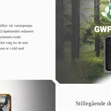
 tilbyr vår varmepumpe
32-kjølemediet reduserer
ystemets totale
erket valg for de som
som er i tråd med
Stillegående dr