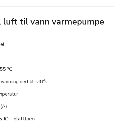
 luft til vann varmepumpe
del
 55 ℃
ppvarming ned til -38°C
mperatur
(A)
 & IOT-plattform