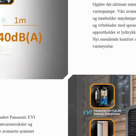
Opplev det ultimate inn
varmepumpe. Vårt avanser
og inneholder støydempen
og vifteblader med spesiel
opprettholder et lydtryk
Nyt enestående komfort o
varmeytelse.
ludert Panasonic EVI
atevarmeveksler og
e avanserte systemet