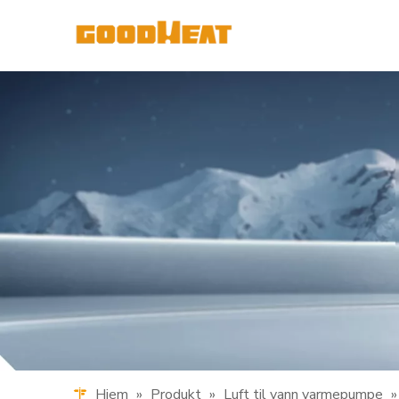
Hjem
»
Produkt
»
Luft til vann varmepumpe