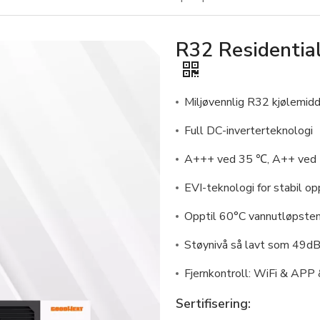
R32 Residential
Miljøvennlig R32 kjølemid
Full DC-inverterteknologi
A+++ ved 35 ℃, A++ ved
EVI-teknologi for stabil o
Opptil 60°C vannutløpste
Støynivå så lavt som 49dB
Fjernkontroll: WiFi & APP
Sertifisering: