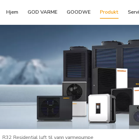
Hjem
GOD VARME
GOODWE
Produkt
Serv
»
R32 Residential luft til vann varmepumpe