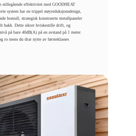
en stillegående effektivitet med GOODHEAT
te system har en trippel støyreduksjonsdesign,
de bomull, strategisk konstruerte metallpaneler
t hakk. Dette sikrer hviskestille drift, og
knivå på bare 40dB(A) på en avstand på 1 meter.
g ro mens du drar nytte av førsteklasses