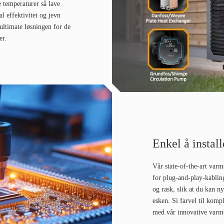
e temperaturer så lave
 effektivitet og jevn
timate løsningen for de
er.
Enkel å install
Vår state-of-the-art varm
for plug-and-play-kabling.
og rask, slik at du kan ny
esken. Si farvel til kompl
med vår innovative var