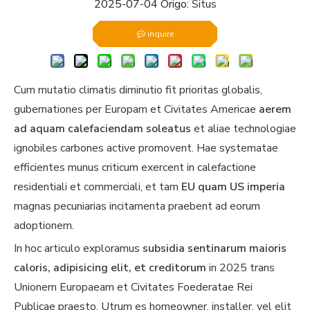
2025-07-04 Origo:
Situs
inquire
Cum mutatio climatis diminutio fit prioritas globalis,
gubernationes per Europam et Civitates Americae
aerem
ad aquam calefaciendam soleatus
et aliae technologiae
ignobiles carbones active promovent. Hae systematae
efficientes munus criticum exercent in calefactione
residentiali et commerciali, et tam
EU quam US imperia
magnas pecuniarias incitamenta praebent ad eorum
adoptionem.
In hoc articulo exploramus
subsidia sentinarum maioris
caloris, adipisicing elit, et creditorum
in 2025 trans
Unionem Europaeam et Civitates Foederatae Rei
Publicae praesto. Utrum es homeowner, installer, vel elit