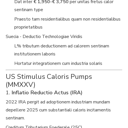
Dat inter
€ 1,950-€ 3,750
per unitas fretus calor
sentinam type
Praesto tam residentialibus quam non residentialibus
proprietatibus
Suecia - Deductio Technologiae Viridis
L% tributum deductionem ad calorem sentinam
institutionem laboris
Hortatur integrationem cum industria solaris
US Stimulus Caloris Pumps
(MMXXV)
1.
Inflatio Reductio Actus (IRA)
2022 IRA pergit ad adoptionem industriam mundam
depellere 2025 cum substantiali caloris incitamentis
sentinam.
Creditum Tributarium Foederale (25C)