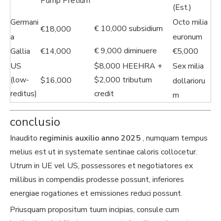
Pump Pretium
(Est.)
Germani
Octo milia
€ 10,000 subsidium
€18,000
a
euronum
€ 9,000 diminuere
Gallia
€14,000
€5,000
Sex milia
US
$8,000 HEEHRA +
(low-
$2,000 tributum
$16,000
dollarioru
reditus)
credit
m
conclusio
Inaudito
regiminis auxilio anno 2025
, numquam tempus
melius est ut in systemate sentinae caloris collocetur.
Utrum in UE vel US, possessores et negotiatores ex
millibus in compendiis prodesse possunt, inferiores
energiae rogationes et emissiones reduci possunt.
Priusquam propositum tuum incipias, consule cum