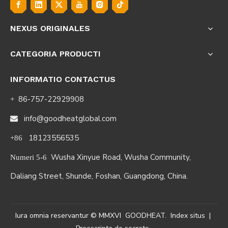
NEXUS ORIGINALES
CATEGORIA PRODUCTI
INFORMATIO CONTACTUS
86-757-22929908
+
info@goodheatglobal.com

18123556535
+86
Wusha Xinyue Road, Wusha Community,
Numeri 5-6
Daliang Street, Shunde, Foshan, Guangdong, China.
Iura omnia reservantur ©
MMXVI
GOODHEAT.
Index situs
|