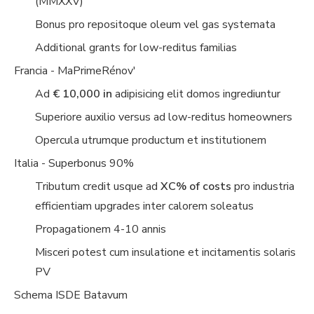
(MMXXV)
Bonus pro repositoque oleum vel gas systemata
Additional grants for low-reditus familias
Francia - MaPrimeRénov'
Ad
€ 10,000 in
adipisicing elit domos ingrediuntur
Superiore auxilio versus ad low-reditus homeowners
Opercula utrumque productum et institutionem
Italia - Superbonus 90%
Tributum credit usque ad
XC% of costs
pro industria
efficientiam upgrades inter calorem soleatus
Propagationem 4-10 annis
Misceri potest cum insulatione et incitamentis solaris
PV
Schema ISDE Batavum