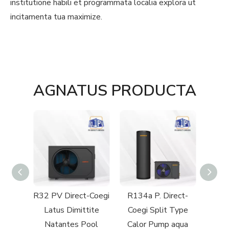
institutione habili et programmata localia explora ut
incitamenta tua maximize.
AGNATUS PRODUCTA
Latus
R32 PV Direct-Coegi
R134a P. Direct-
R290
tantes
Latus Dimittite
Coegi Split Type
Aer
 Pump
Natantes Pool
Calor Pump aqua
æ