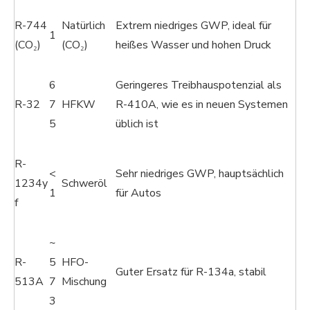
R-744
Natürlich
Extrem niedriges GWP, ideal für
1
(CO₂)
(CO₂)
heißes Wasser und hohen Druck
6
Geringeres Treibhauspotenzial als
R-32
7
HFKW
R-410A, wie es in neuen Systemen
5
üblich ist
R-
<
Sehr niedriges GWP, hauptsächlich
1234y
Schweröl
1
für Autos
f
~
R-
5
HFO-
Guter Ersatz für R-134a, stabil
513A
7
Mischung
3