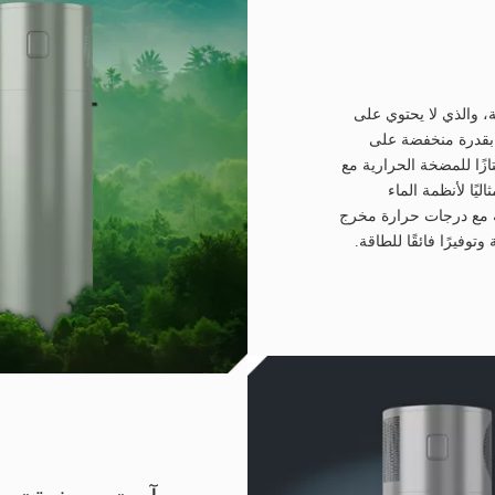
د R134a الصديق للبيئة، والذي لا يحتوي على
 بقدرة منخفضة على
(GWP). يضمن R134a أداءً ممتازًا للمضخة الحرارية مع
يًا لأنظمة الماء
ة مع درجات حرارة مخرج