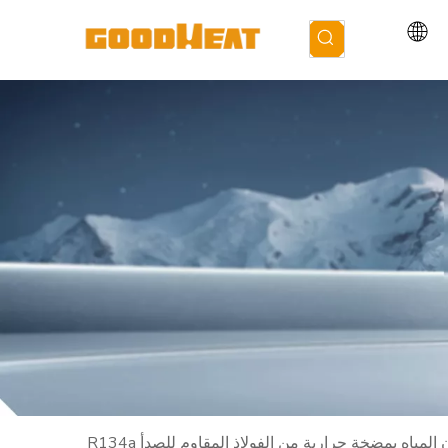
لمياه بمضخة حرارية من الفولاذ المقاوم للصدأ R134a