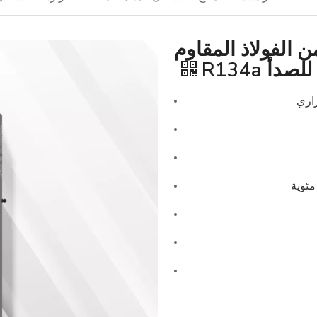
 الفولاذ المقاوم
للصدأ R134a
راري